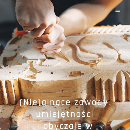
Przejdź
do
treści
(Nie)ginące zawody,
umiejętności
i obyczaje w