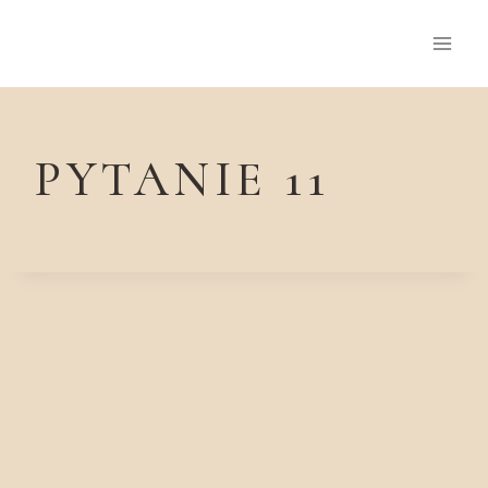
Przejdź
do
treści
PYTANIE 11